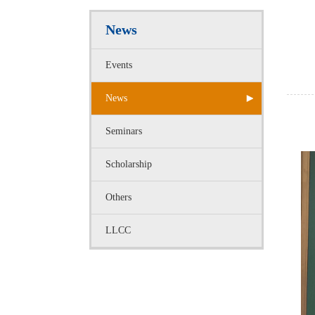
News
Events
News
11
Seminars
Scholarship
Others
LLCC